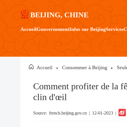
BEIJING, CHINE
Accueil
Gouvernement
Infos sur Beijing
Services
C
Accueil
Consommer à Beijing
Seul
Comment profiter de la f
clin d'œil
Source:
french.beijing.gov.cn
|
12-01-2023 |