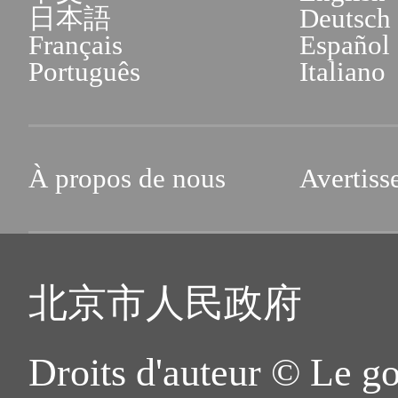
日本語
Deutsch
Français
Español
Português
Italiano
À propos de nous
Avertiss
北京市人民政府
Droits d'auteur © Le g