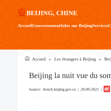
BEIJING, CHINE
Accueil
Gouvernement
Infos sur Beijing
Services
C
Accueil
Les étrangers à Beijing
Bei
Beijing la nuit vue du so
Source:
french.beijing.gov.cn
|
29-09-2021 |