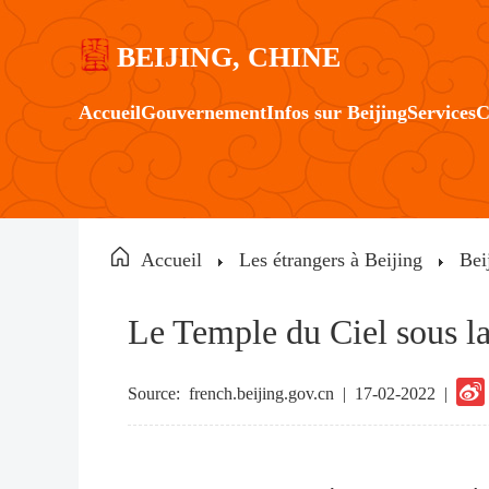
BEIJING, CHINE
Accueil
Gouvernement
Infos sur Beijing
Services
C
Accueil
Les étrangers à Beijing
Bei
Le Temple du Ciel sous la
Source:
french.beijing.gov.cn
|
17-02-2022 |