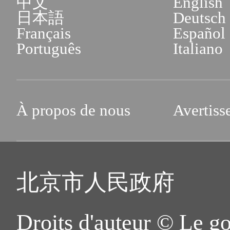
中文
English
日本語
Deutsch
Français
Español
Português
Italiano
À propos de nous
Avertiss
北京市人民政府
Droits d'auteur © Le g