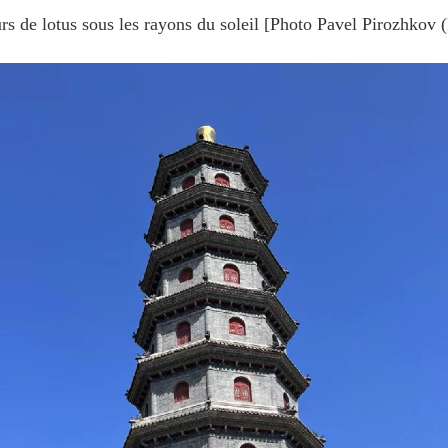
rs de lotus sous les rayons du soleil [Photo Pavel Pirozhkov 