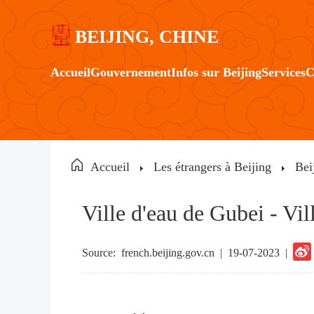
BEIJING, CHINE
Accueil
Gouvernement
Infos sur Beijing
Services
C
Accueil
Les étrangers à Beijing
Bei
Ville d'eau de Gubei - Vi
Source:
french.beijing.gov.cn
|
19-07-2023 |