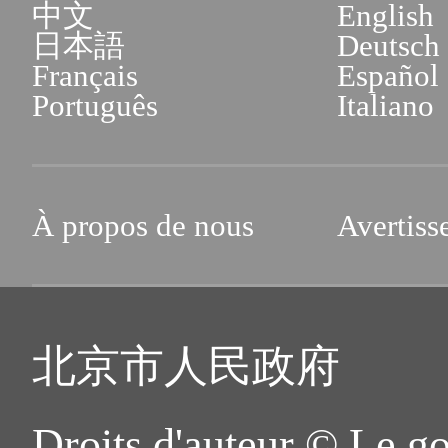
中文
English
日本語
Deutsch
Français
Español
Português
Italiano
À propos de nous
Avertiss
北京市人民政府
Droits d'auteur © Le g