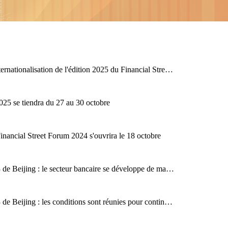
Amélioration du niveau d'internationalisation de l'édition 2025 du Financial Street Forum
025 se tiendra du 27 au 30 octobre
inancial Street Forum 2024 s'ouvrira le 18 octobre
Financial Street Forum 2023 de Beijing : le secteur bancaire se développe de manière régulière avec un taux de croissance annuel moyen de 11,2 % des prêts au cours des trois dernières années
Financial Street Forum 2023 de Beijing : les conditions sont réunies pour continuer à maintenir une croissance économique régulière et des prix stables