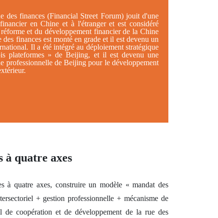
 des finances (Financial Street Forum) jouit d'une
financier en Chine et à l'étranger et est considéré
 réforme et du développement financier de la Chine
des finances est monté en grade et il est devenu un
rnational. Il a été intégré au déploiement stratégique
s plateformes » de Beijing, et il est devenu une
e professionnelle de Beijing pour le développement
extérieur.
s à quatre axes
s à quatre axes, construire un modèle « mandat des
tersectoriel + gestion professionnelle + mécanisme de
l de coopération et de développement de la rue des