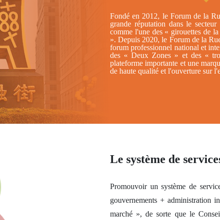
Fondé en 2012, le Forum de la Rue
grande réputation dans le secteur 
comme l'une des « girouettes de la
». Depuis 2020, le Forum de la Rue 
forum professionnel national et inte
des « Deux Zones » et des « troi
plateforme importante et une marqu
de haute qualité et l'ouverture sur l'
Le système de service
Promouvoir un système de service
gouvernements + administration in
marché », de sorte que le Consei