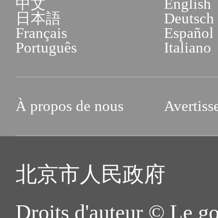
中文
English
日本語
Deutsch
Français
Español
Português
Italiano
À propos de nous
Avertiss
北京市人民政府
Droits d'auteur © Le g