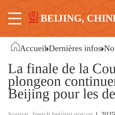
BEIJING, CHIN
Accueil
Dernières infos
No
La finale de la C
plongeon continuer
Beijing pour les d
french.beijing.gov.cn
2025