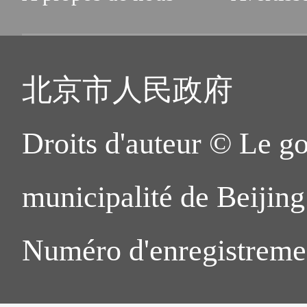
8. Le justificatif original 
17h00 du lundi au vendr
l'employeur.
samedi.
北京市人民政府
9. La copie du « permis de 
4. Hall de services des ent
informations sur l'employeur,
étrangers du Bureau de 
Droits d'auteur © Le g
doivent être conformes aux c
district de Chaoyang à Bei
municipalité de Beijing.
certificat d'emploi.
Adresse : Bâtiment 304,
Numéro d'enregistreme
10. Le curriculum vitae du d
électronique, No.10A, 
l'année et le mois doivent êtr
District de Chaoyang