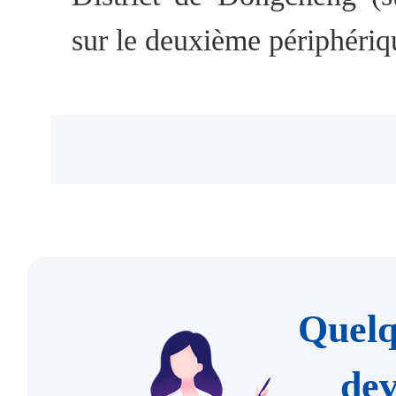
5. La copie du justificatif de
sur le deuxième périphéri
(pays d'appartenance) (le ce
documents supplémentaires 
Horaires d'ouverture : de
de Chine dans ces pays, ou p
samedi.
l'ambassade ou le consulat 
2. Hall de services 
doivent être délivrés da
l'Administration des entré
d'acceptation).
municipal de la sécurit
Quelq
6. La copie du certificat d'e
Zhongguancun
dev
de santé et de quarantaine d