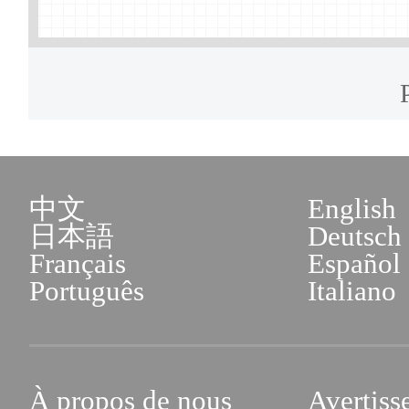
sorties de la sécurité pub
d'exploitation de la société 
Remplacement
des docume
de services des affaires a
délivrer le « Certificat de 
de Beijing
public » et d'autres pièces
entreprise à capitaux étran
Adresse : No.1, Rue Xisa
中文
English
délivrer le « Certificat d'a
Fengtai (îlot C du troi
日本語
Deutsch
étrangers » ou le « Récépiss
Français
Español
services des affaires admi
Português
Italiano
capitaux étrangers », le
Beijing)
l'entreprise à capitaux étrang
Horaires d'ouverture : de 
À propos de nous
Avertiss