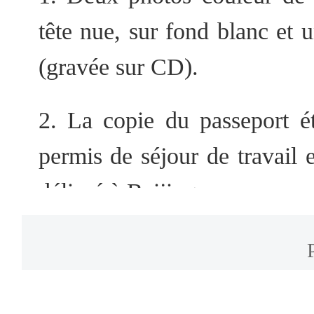
tête nue, sur fond blanc et 
(gravée sur CD).
2. La copie du passeport ét
permis de séjour de travail 
délivré à Beijing.
3. Le demandeur doit fourni
l'établissement à l'étranger,