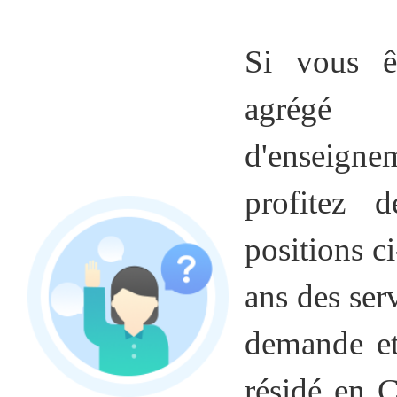
Si vous êt
agrégé 
d'enseigne
profitez 
positions c
ans des ser
demande et
résidé en 