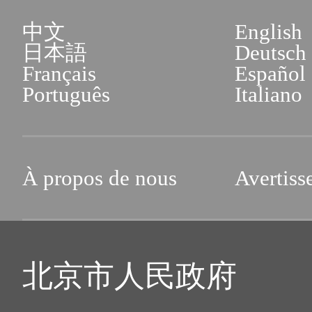
la situation personnelle doi
Adresse : No.1, Rue Xisa
中文
English
pertinents, tels que le certifi
Fengtai (îlot C du troi
日本語
Deutsch
Français
Español
services des affaires admi
►
Si un demandeur avait aup
Português
Italiano
Beijing)
doit fournir la copie du certif
un pays étranger, la copie d
Horaires d'ouverture : de 
À propos de nous
Avertiss
copie du livret d'état civi
17h00 du lundi au vendr
chinois utilisé pour la natural
samedi.
北京市人民政府
► Il faut présenter le curr
4. Hall de services des ent