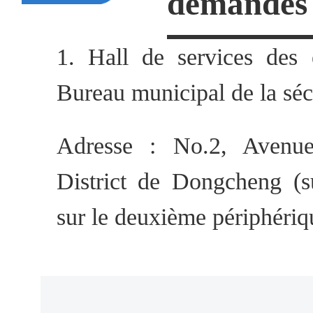
demandes 
Centre de Soins de Santé p
1. Hall de services des 
Beijing, le certificat doit ê
Bureau municipal de la séc
la date d'acceptation).
Adresse : No.2, Avenu
►
Le justificatif d'occupat
District de Dongcheng (s
par l'employeur selon leque
sur le deuxième périphéri
continue les fonctions tel
chercheur associé ou de nive
Horaires d'ouverture : de
traitement équivalent pe
samedi.