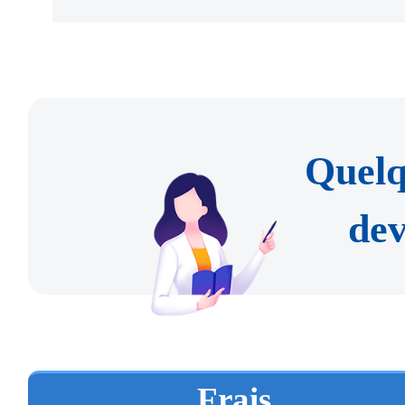
demande.
2. Hall de services 
►
La copie de l'attestatio
l'Administration des entré
délivrée par l'administratio
municipal de la sécurit
Quelq
l'impôt doit couvrir quatre 
Zhongguancun
dev
la demande.
Adresse : Cour n°22A, Shu
►
Il faut présenter la co
Haidian.
morale de l'établissement pub
Horaires d'ouverture : de
Frais