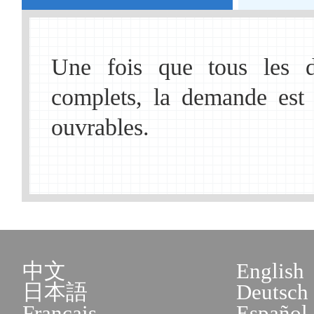
sorties du Bureau municip
de Beijing : Cour n°A
Une fois que tous les 
District de Haidian.
complets, la demande est 
ouvrables.
3. Sous-bureau de l'Admi
sorties du Bureau municip
de Beijing au Centre mu
affaires administrative
中文
English
Nanlu, District de Fengta
日本語
Deutsch
Français
Español