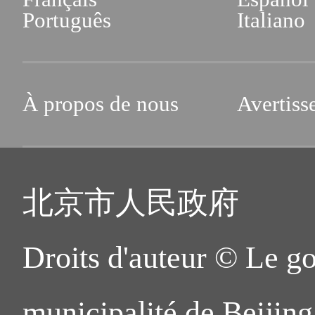
municipal de services des 
Português
Italiano
Beijing).
4. Salle de service pour 
À propos de nous
Avertiss
étrangers du sous-burea
municipal de la sécurité 
北京市人民政府
de-chaussée, Bâtiment 3
Rue Jiuxianqiao Beilu, Dis
Droits d'auteur © Le g
5. Salle de service pour l
municipalité de Beijing.