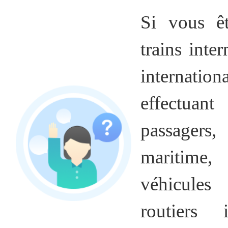
Si vous ê
trains inte
internatio
effectuan
passagers
maritime,
véhicules 
routiers 