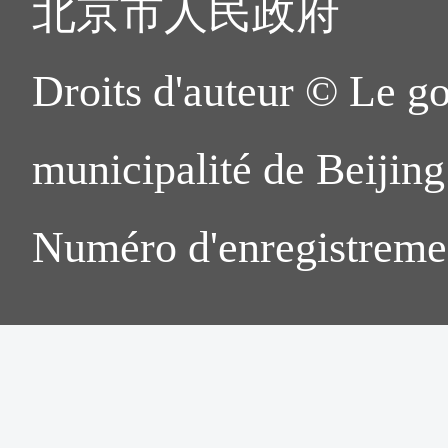
inférieure à 354(L)x472(
Numéro de téléphone : +86
北京市人民政府
420(L)x560(H) pixels avec
· Centre de service public 
Droits d'auteur © Le g
L'original ( un exemplaire pa
(Note : les entreprises enre
du chapeau ou du foular
municipalité de Beijing.
peuvent faire une demande ic
demandeur doit le porter pou
Numéro d'enregistreme
Adresse : No. 73, Rue Xisih
assurer qu'il ne masque pas l
ème étage, le Centre de
6. Documents attestant l'ann
humaines de Zhongguanc
cours de validité que le de
ressources humaines dans le 
exemplaire papier/électroniqu