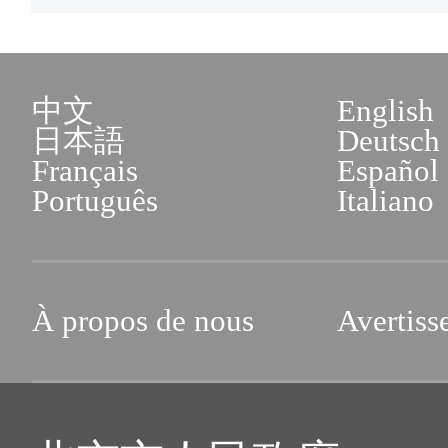
l'emploi en cours de valid
exemplaire papier/électroniqu
· Centre de service pub
中文
English
Chaoyang (Note : les entrepri
日本語
Deutsch
5. Photo du demandeur, de fac
Chaoyang peuvent faire une 
Français
Español
mois. Photo numérique réce
Português
Italiano
sans cadre, avec des traits 
Adresse : Bloc A, Bâtiment 1
être nette et exempte de tac
À propos de nous
Avertiss
Horaires d'ouverture : du lu
liées à l'encre d'impression.
16:40
comprise entre 40 et 120 ki