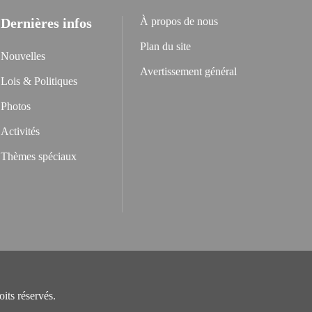
Dernières infos
À propos de nous
Plan du site
Nouvelles
Avertissement général
Lois & Politiques
Photos
Activités
Thèmes spéciaux
its réservés.