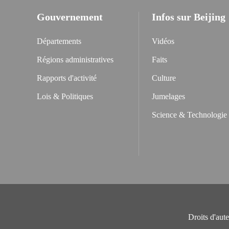
Gouvernement
Infos sur Beijing
Départements
Vidéos
Régions administratives
Faits
Rapports d'activité
Culture
Lois & Politiques
Jumelages
Science & Technologie
Droits d'aut