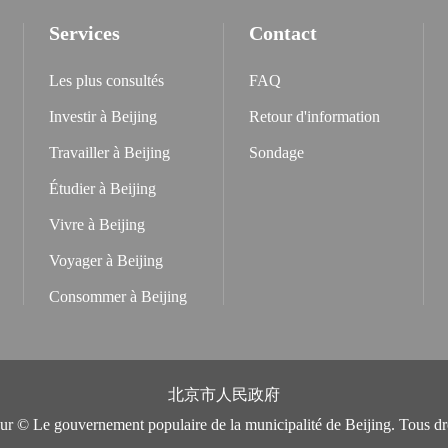
Services
Contact
Les plus consultés
FAQ
Investir à Beijing
Retour d'information
Travailler à Beijing
Sondage
Étudier à Beijing
Vivre à Beijing
Voyager à Beijing
Consommer à Beijing
北京市人民政府
eur © Le gouvernement populaire de la municipalité de Beijing. Tous dro