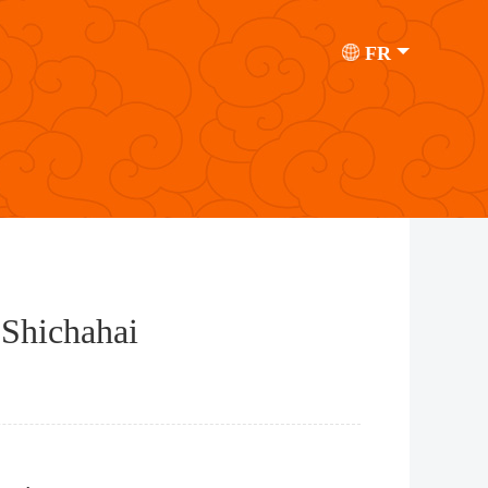
FR
 Shichahai