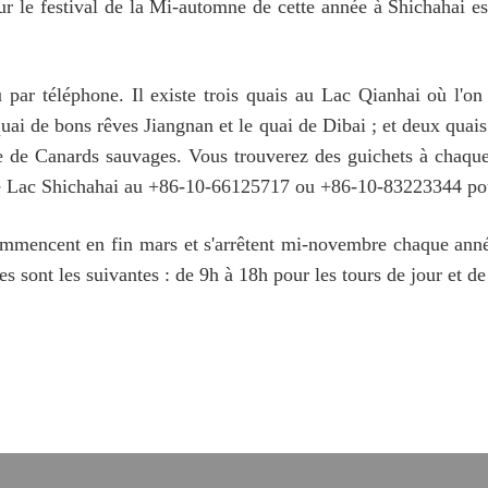
our le festival de la Mi-automne de cette année à Shichahai e
 par téléphone. Il existe trois quais au Lac Qianhai où l'on 
quai de bons rêves Jiangnan et le quai de Dibai ; et deux quais
le de Canards sauvages. Vous trouverez des guichets à chaque
de Lac Shichahai au +86-10-66125717 ou +86-10-83223344 pour
mmencent en fin mars et s'arrêtent mi-novembre chaque année,
s sont les suivantes : de 9h à 18h pour les tours de jour et de