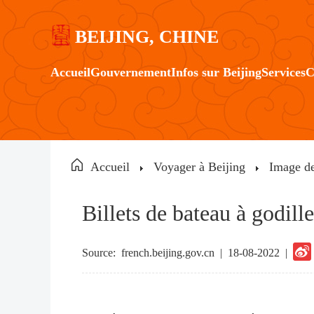
BEIJING, CHINE
Accueil
Gouvernement
Infos sur Beijing
Services
C
Accueil
Voyager à Beijing
Image d
Billets de bateau à godil
Source:
french.beijing.gov.cn
|
18-08-2022 |