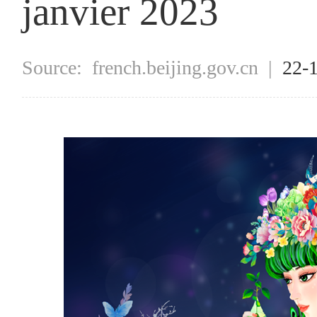
janvier 2023
Source:
french.beijing.gov.cn
|
22-