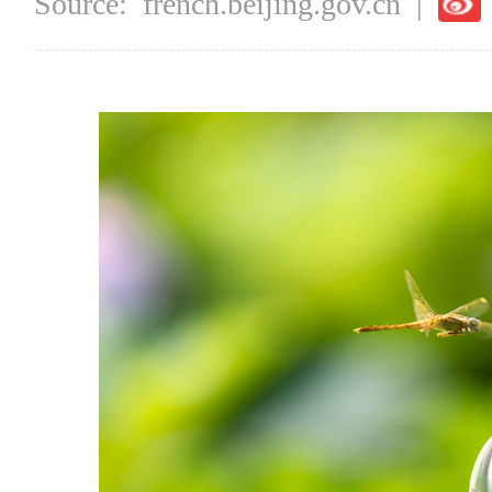
Source:
french.beijing.gov.cn
|