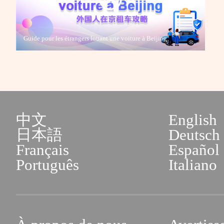
Guide pour les étrangers louant une voiture à Beijing
中文
English
日本語
Deutsch
Français
Español
Português
Italiano