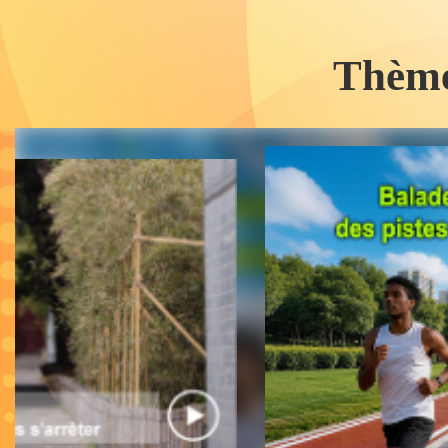
T
hème