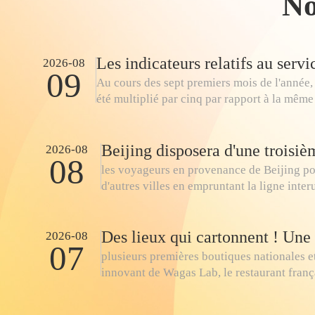
N
9
10
11
2026-08
09
Au cours des sept premiers mois de l'année,
16
17
18
été multiplié par cinq par rapport à la même 
23
24
25
Beijing disposera d'une troisiè
2026-08
08
les voyageurs en provenance de Beijing po
d'autres villes en empruntant la ligne in
30
31
1
Des lieux qui cartonnent ! Un
2026-08
07
plusieurs premières boutiques nationales e
innovant de Wagas Lab, le restaurant franç
Dadu.