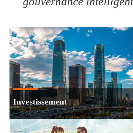
gouvernance intelligen
Beijing - Un point névralgique en
abondance de pot
Investissement
DÉMARREZ V