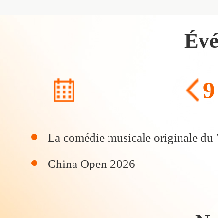
É
v
9
Expositions
Spectacles
Sports
Dim
Lun
Mar
La comédie musicale originale du
Forums
Investissement
Rappe
Science &
Culture
Technologie
China Open 2026
26
27
28
2
3
4