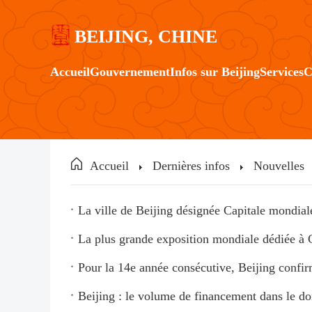
BEIJING, CHINE
Accueil
Gouvernement
Infos sur Beijing
Services
C
Accueil
Dernières infos
Nouvelles
La ville de Beijing désignée Capitale mondi
La plus grande exposition mondiale dédiée à C
Pour la 14e année consécutive, Beijing confir
Beijing : le volume de financement dans le dom