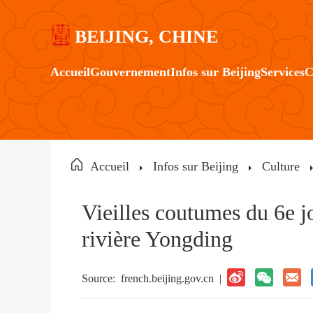
BEIJING, CHINE
Accueil
Gouvernement
Infos sur Beijing
Services
C
Accueil
Infos sur Beijing
Culture
Vieilles coutumes du 6e jo
rivière Yongding
Source:
french.beijing.gov.cn
|