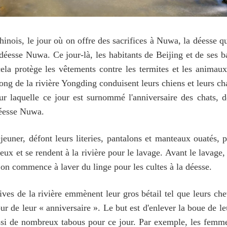
inois, le jour où on offre des sacrifices à Nuwa, la déesse qui
déesse Nuwa. Ce jour-là, les habitants de Beijing et de ses ba
, cela protège les vêtements contre les termites et les anima
ong de la rivière Yongding conduisent leurs chiens et leurs cha
our laquelle ce jour est surnommé l'anniversaire des chats, 
déesse Nuwa.
éjeuner, défont leurs literies, pantalons et manteaux ouatés, 
ux et se rendent à la rivière pour le lavage. Avant le lavage,
, on commence à laver du linge pour les cultes à la déesse.
ives de la rivière emmènent leur gros bétail tel que leurs che
ur de leur « anniversaire ». Le but est d'enlever la boue de leu
ussi de nombreux tabous pour ce jour. Par exemple, les femmes