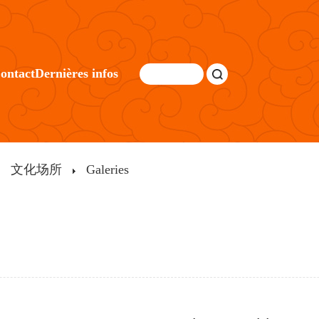
ontact
Dernières infos
文化场所
Galeries