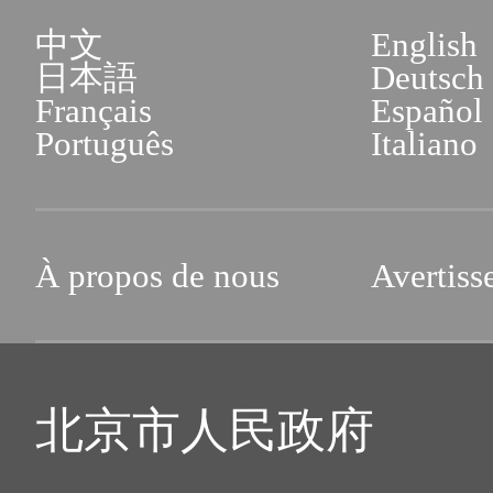
中文
English
日本語
Deutsch
Français
Español
Português
Italiano
À propos de nous
Avertiss
北京市人民政府