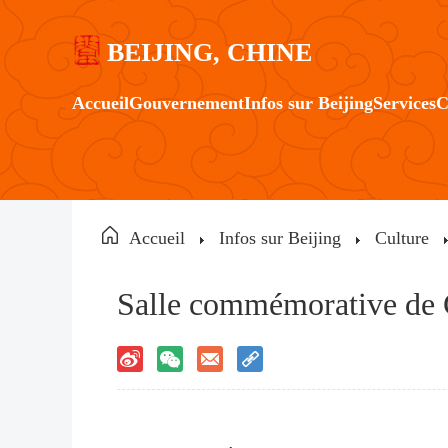
BEIJING, CHINE
Accueil
Gouvernement
Infos sur Beijing
Services
C
Accueil
Infos sur Beijing
Culture
Salle commémorative de