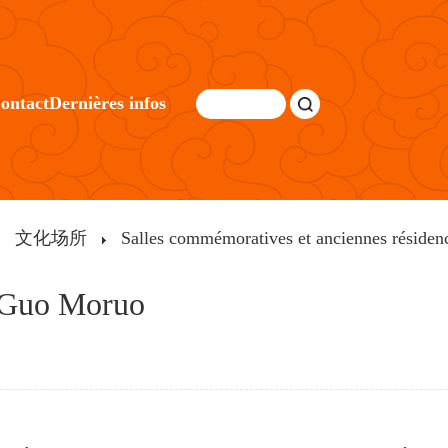
ontact
Dernières infos
文化场所
Salles commémoratives et anciennes résiden
 Guo Moruo