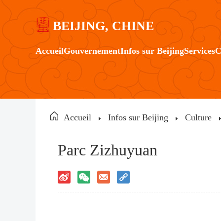
BEIJING, CHINE
Accueil
Gouvernement
Infos sur Beijing
Services
C
Accueil
Infos sur Beijing
Culture
Parc Zizhuyuan