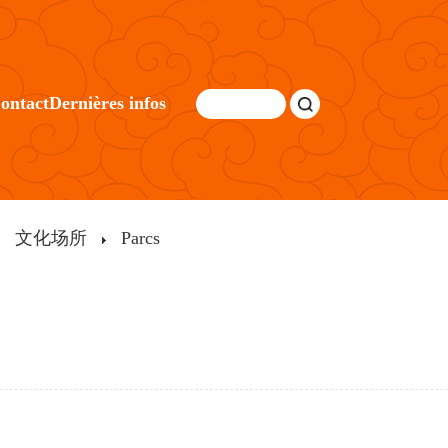
ontact
Dernières infos
文化场所
Parcs