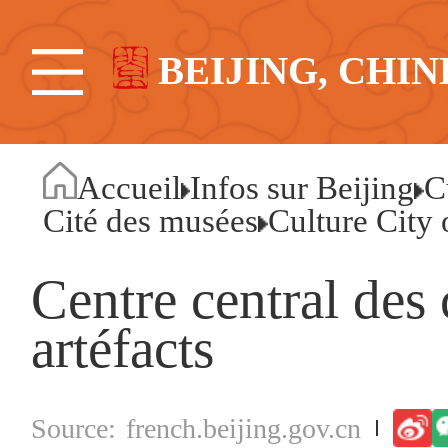
BEIJING, CHIN
Accueil
Infos sur Beijing
C
Cité des musées
Culture City
Centre central des
artéfacts
french.beijing.gov.cn