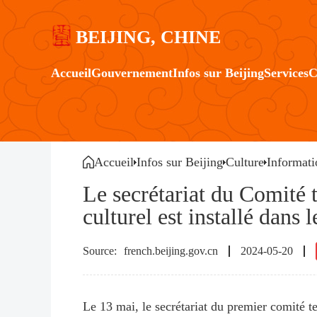
BEIJING, CHINE
Accueil
Gouvernement
Infos sur Beijing
Services
C
Accueil
Infos sur Beijing
Culture
Informati
Le secrétariat du Comité 
culturel est installé dans
french.beijing.gov.cn
2024-05-20
Le 13 mai, le secrétariat du premier comité t