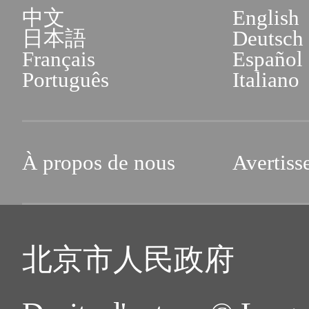
中文
English
日本語
Deutsch
Français
Español
Português
Italiano
À propos de nous
Avertiss
北京市人民政府