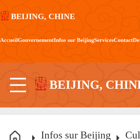
BEIJING, CHINE
Accueil
Gouvernement
Infos sur Beijing
Services
Contact
De
BEIJING, CHIN
Infos sur Beijing
Cul