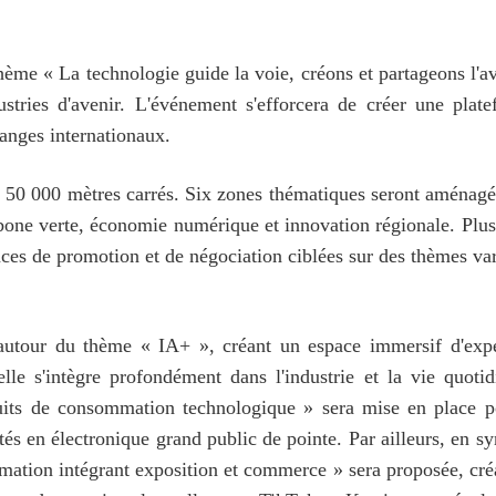
ème « La technologie guide la voie, créons et partageons l'ave
ustries d'avenir. L'événement s'efforcera de créer une plat
hanges internationaux.
on 50 000 mètres carrés. Six zones thématiques seront aménagée
rbone verte, économie numérique et innovation régionale. Plus 
nces de promotion et de négociation ciblées sur des thèmes var
autour du thème « IA+ », créant un espace immersif d'expé
cielle s'intègre profondément dans l'industrie et la vie quot
ts de consommation technologique » sera mise en place pou
s en électronique grand public de pointe. Par ailleurs, en s
ation intégrant exposition et commerce » sera proposée, créan