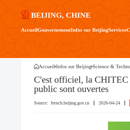
BEIJING, CHINE
Accueil
Gouvernement
Infos sur Beijing
Services
C
Accueil
Infos sur Beijing
Science & Techno
C'est officiel, la CHITEC 
public sont ouvertes
french.beijing.gov.cn
2026-04-24