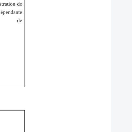
tration de
dépendante
le de