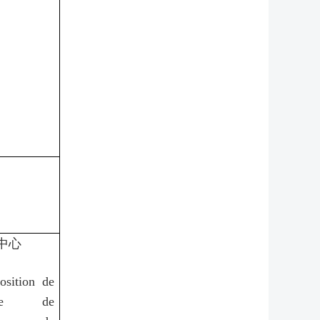
中心
osition de
ne de