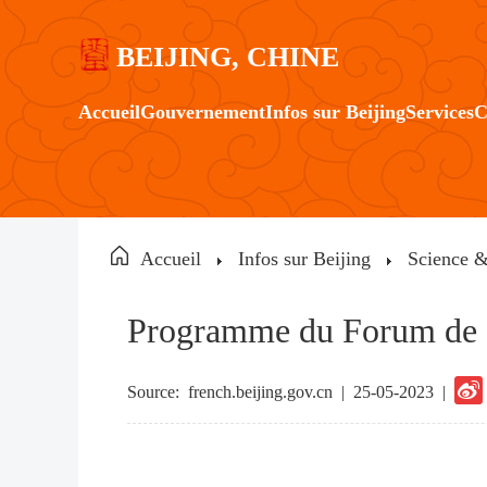
BEIJING, CHINE
Accueil
Gouvernement
Infos sur Beijing
Services
C
Accueil
Infos sur Beijing
Science &
Programme du Forum de
Source:
french.beijing.gov.cn
|
25-05-2023 |