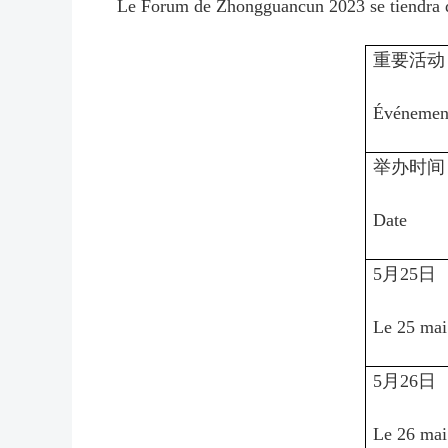
Le Forum de Zhongguancun 2023 se tiendra d
重要活动
Événement
举办时间
Date
5月25日
Le 25 mai
5月26日
Le 26 mai