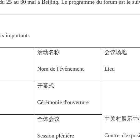
u 25 au 30 mai à Beijing. Le programme du forum est le suiv
s importants
活动名称
会议场地
Nom de l'événement
Lieu
开幕式
Cérémonie d'ouverture
中关村展示中
全体会议
Centre d'exposi
Session plénière