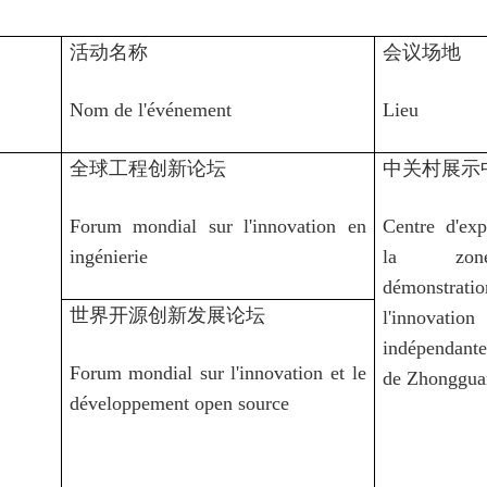
活动名称
会议场地
Nom de l'événement
Lieu
全球工程创新论坛
中关村展示
Forum mondial sur l'innovation en
Centre d'exp
ingénierie
la zo
démonstr
世界开源创新发展论坛
l'innovation
indépendante
Forum mondial sur l'innovation et le
de Zhonggua
développement open source