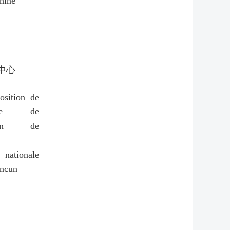
hine
中心
osition de
ne de
ation de
 nationale
ncun