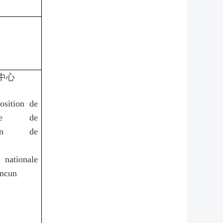
中心
osition de
ne de
ation de
 nationale
ncun