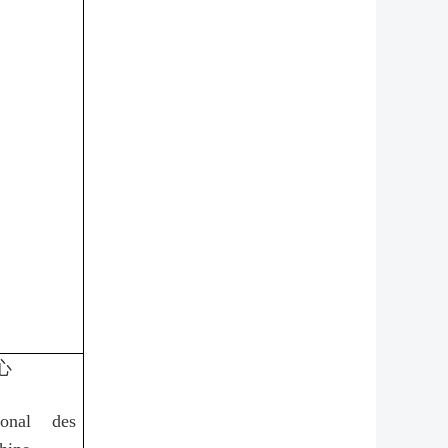
心
ional des