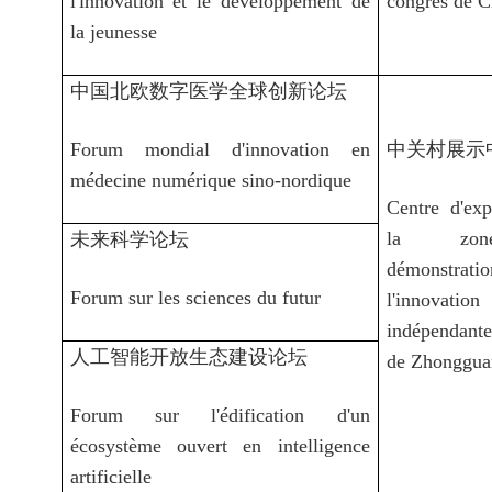
l'innovation et le développement de
congrès de C
la jeunesse
中国北欧数字医学全球创新论坛
Forum mondial d'innovation en
中关村展示
médecine numérique sino-nordique
Centre d'exp
la zo
未来科学论坛
démonstr
Forum sur les sciences du futur
l'innovation
indépendante
人工智能开放生态建设论坛
de Zhonggua
Forum sur l'édification d'un
écosystème ouvert en intelligence
artificielle