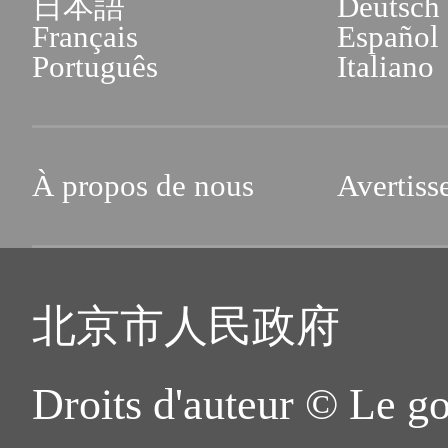
日本語
Deutsch
Français
Español
Português
Italiano
À propos de nous
Avertiss
北京市人民政府
Droits d'auteur © Le g