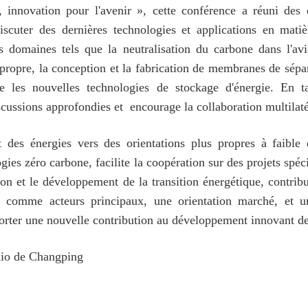
innovation pour l'avenir », cette conférence a réuni des e
 discuter des dernières technologies et applications en mat
s domaines tels que la neutralisation du carbone dans l'avia
ropre, la conception et la fabrication de membranes de sépar
ue les nouvelles technologies de stockage d'énergie. En t
cussions approfondies et encourage la collaboration multilaté
 des énergies vers des orientations plus propres à faible
ies zéro carbone, facilite la coopération sur des projets spéci
ion et le développement de la transition énergétique, contrib
s comme acteurs principaux, une orientation marché, et u
porter une nouvelle contribution au développement innovant de 
adio de Changping