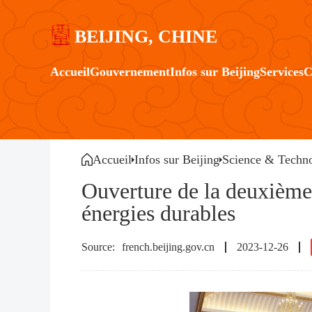
BEIJING, CHINE
Accueil
Gouvernement
Infos sur Beijing
Services
C
Accueil
Infos sur Beijing
Science & Techno
Ouverture de la deuxième
énergies durables
french.beijing.gov.cn
2023-12-26