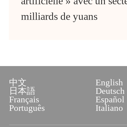
artificielle » avec un sec
milliards de yuans
中文
English
日本語
Deutsch
Français
Español
Português
Italiano