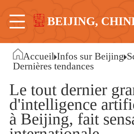
BEIJING, CHIN
Accueil
Infos sur Beijing
S
Dernières tendances
Le tout dernier gr
d'intelligence arti
à Beijing, fait sen
internationale