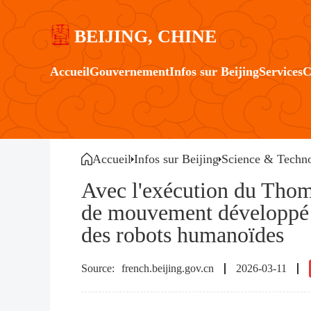
BEIJING, CHINE
Accueil
Gouvernement
Infos sur Beijing
Services
C
Accueil
Infos sur Beijing
Science & Techno
Avec l'exécution du Thoma
de mouvement développé à 
des robots humanoïdes
french.beijing.gov.cn
2026-03-11