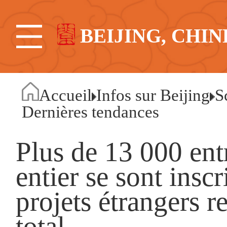
BEIJING, CHIN
Accueil
Infos sur Beijing
S
Dernières tendances
Plus de 13 000 en
entier se sont ins
projets étrangers 
total