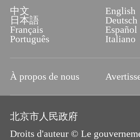
中文
English
日本語
Deutsch
Français
Español
Português
Italiano
À propos de nous
Avertiss
北京市人民政府
Droits d'auteur © Le gouverneme