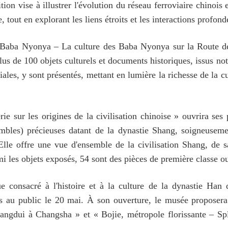
ion vise à illustrer l'évolution du réseau ferroviaire chinois 
, tout en explorant les liens étroits et les interactions profon
Baba Nyonya – La culture des Baba Nyonya sur la Route de 
lus de 100 objets culturels et documents historiques, issus n
niales, y sont présentés, mettant en lumière la richesse de la
rie sur les origines de la civilisation chinoise » ouvrira s
mbles) précieuses datant de la dynastie Shang, soigneuseme
. Elle offre une vue d'ensemble de la civilisation Shang, de 
mi les objets exposés, 54 sont des pièces de première classe o
consacré à l'histoire et à la culture de la dynastie Han 
es au public le 20 mai. À son ouverture, le musée proposera
ngdui à Changsha » et « Bojie, métropole florissante – Spl