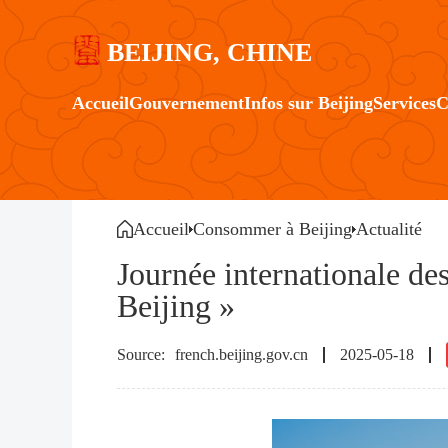
BEIJING, CHINE
Accueil
Gouvernement
Infos sur Beijing
Services
C
Accueil
Consommer à Beijing
Actualité
Journée internationale de
Beijing »
french.beijing.gov.cn
2025-05-18