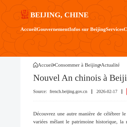
BEIJING, CHINE
Accueil
Gouvernement
Infos sur Beijing
Services
C
Accueil
Consommer à Beijing
Actualité
Nouvel An chinois à Beiji
french.beijing.gov.cn
2026-02-17
Découvrez une autre manière de célébrer le
variées mêlant le patrimoine historique, la 