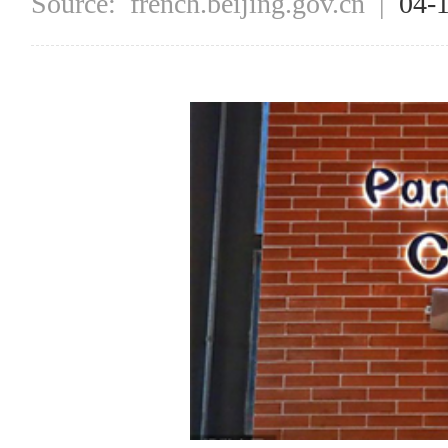
Source:
french.beijing.gov.cn
|
04-