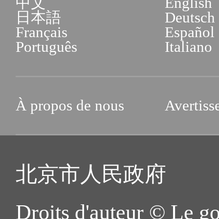
中文
English
日本語
Deutsch
Français
Español
Português
Italiano
À propos de nous
Avertiss
北京市人民政府
Droits d'auteur © Le g