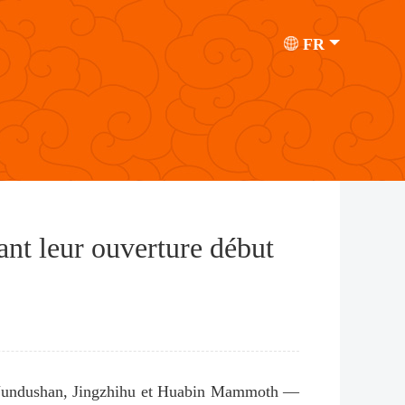
FR
ant leur ouverture début
g —Jundushan, Jingzhihu et Huabin Mammoth —