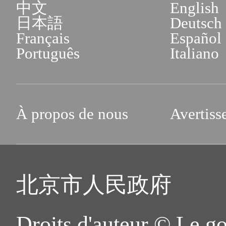
中文
English
日本語
Deutsch
Français
Español
Português
Italiano
À propos de nous
Avertiss
北京市人民政府
Droits d'auteur © Le g