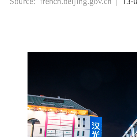
Source:
french.beijing.gov.cn
|
13-