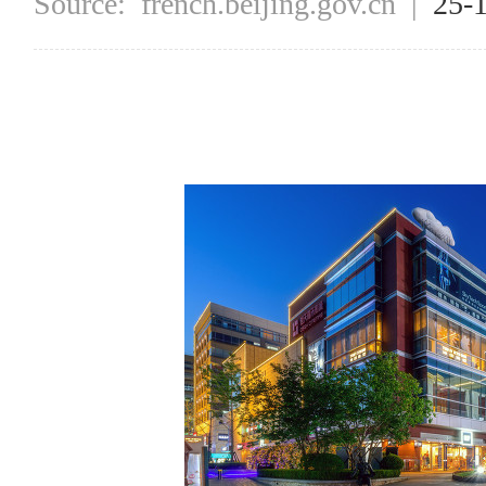
Source:
french.beijing.gov.cn
|
25-