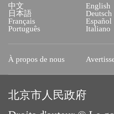
中文
English
日本語
Deutsch
Français
Español
Português
Italiano
À propos de nous
Avertiss
北京市人民政府