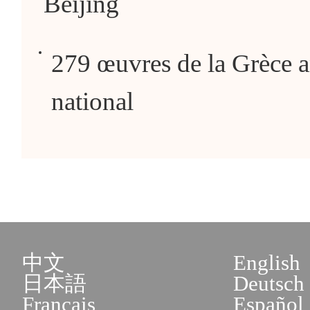
Beijing
279 œuvres de la Grèce 
national
中文
English
日本語
Deutsch
Français
Español