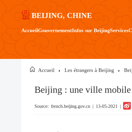
BEIJING, CHINE
Accueil
Gouvernement
Infos sur Beijing
Services
C
Accueil
Les étrangers à Beijing
Bei
Beijing : une ville mobil
Source:
french.beijing.gov.cn
|
13-05-2021 |