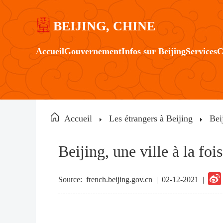
BEIJING, CHINE
Accueil
Gouvernement
Infos sur Beijing
Services
C
Accueil
Les étrangers à Beijing
Bei
Beijing, une ville à la foi
Source:
french.beijing.gov.cn
|
02-12-2021 |