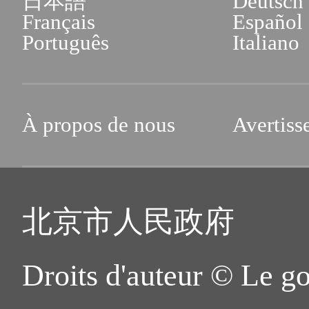
日本語
Deutsch
Français
Español
Português
Italiano
À propos de nous
Avertiss
北京市人民政府
Droits d'auteur © Le g