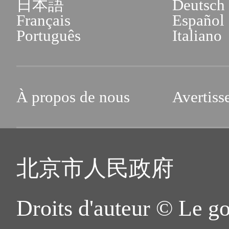
日本語
Deutsch
Français
Español
Português
Italiano
À propos de nous
Avertiss
北京市人民政府
Droits d'auteur © Le g