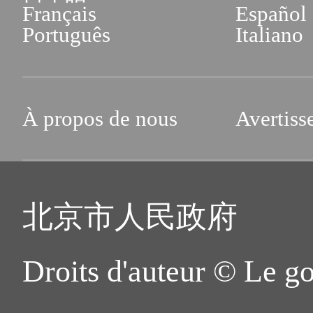
Français
Español
Português
Italiano
À propos de nous
Avertiss
北京市人民政府
Droits d'auteur © Le g