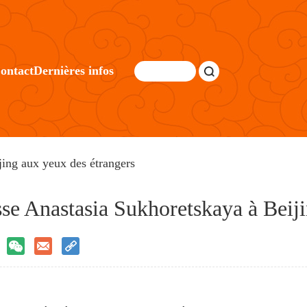
ontact
Dernières infos
jing aux yeux des étrangers
usse Anastasia Sukhoretskaya à Beij