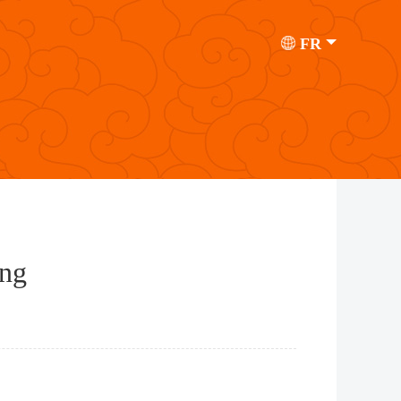
FR
ing