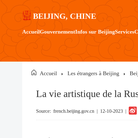
BEIJING, CHINE
Accueil
Gouvernement
Infos sur Beijing
Services
C
Accueil
Les étrangers à Beijing
Bei
La vie artistique de la R
Source:
french.beijing.gov.cn
|
12-10-2023 |